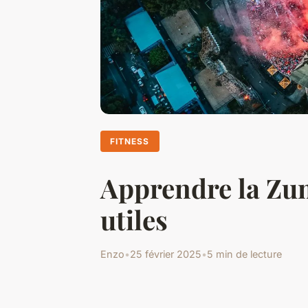
FITNESS
Apprendre la Zum
utiles
Enzo
•
25 février 2025
•
5 min de lecture