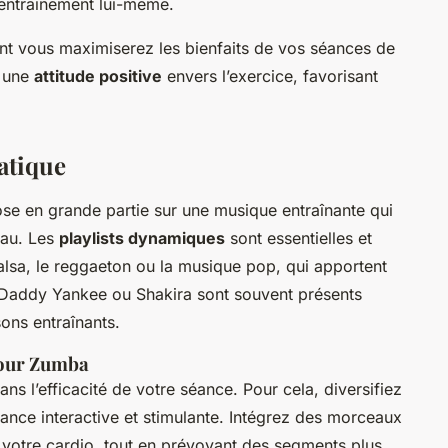
l’entraînement lui-même.
ent vous maximiserez les bienfaits de vos séances de
t une
attitude positive
envers l’exercice, favorisant
atique
se en grande partie sur une musique entraînante qui
eau. Les
playlists dynamiques
sont essentielles et
salsa, le reggaeton ou la musique pop, qui apportent
e Daddy Yankee ou Shakira sont souvent présents
ons entraînants.
pour Zumba
ans l’efficacité de votre séance. Pour cela, diversifiez
éance interactive et stimulante. Intégrez des morceaux
votre cardio, tout en prévoyant des segments plus