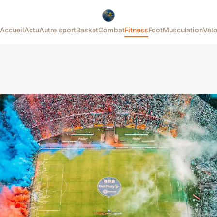
Accueil
Actu
Autre sport
Basket
Combat
Fitness
Foot
Musculation
Vel