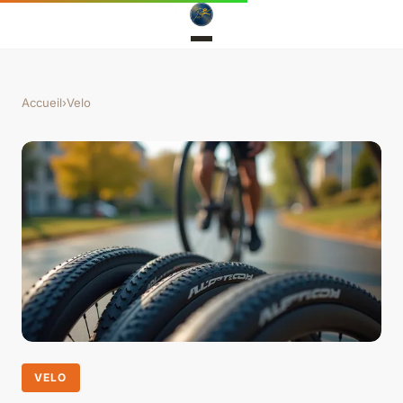
Accueil
›
Velo
VELO