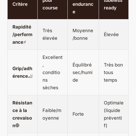
pour
tubeless
Critère
enduranc
course
ready
e
Rapidité
Très
Moyenne
/perform
Élevée
élevée
/bonne
ance
⚡
Excellent
,
Équilibré
Très bon
Grip/adh
conditio
sec/humi
tous
érence
🦶
ns
de
temps
sèches
Résistan
Optimale
ce à la
Faible/m
(liquide
Forte
crevaiso
oyenne
préventi
n
🛑
f)