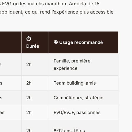
es EVG ou les matchs marathon. Au-delà de 15
ppliquent, ce qui rend l’expérience plus accessible
⏱️
🎯 Usage recommandé
Durée
Famille, première
s
2h
expérience
es
2h
Team building, amis
es
2h
Compétiteurs, stratégie
les
2h
EVG/EVJF, passionnés
2h
8-12 ans, fêtes