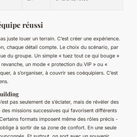
équipe réussi
pas juste louer un terrain. C’est créer une expérience.
ion, chaque détail compte. Le choix du scénario, par
que du groupe. Un simple « tuez tout ce qui bouge »
En revanche, un mode « protection du VIP » ou «
er, à s’organiser, à couvrir ses coéquipiers. C’est
ens.
uilding
n’est pas seulement de s’éclater, mais de révéler des
es missions successives qui favorisent différents
ip. Certains formats imposent même des rôles précis -
ui oblige à sortir de sa zone de confort. En une seule
soupçonnés. Et surtout, on sort avec un souvenir