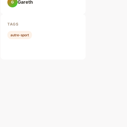
Gareth
G
TAGS
autre-sport