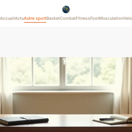
Accueil
Actu
Autre sport
Basket
Combat
Fitness
Foot
Musculation
Vel