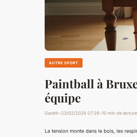
AUTRE SPORT
Paintball à Brux
équipe
Gareth
•
23/02/2026 07:26
•
10 min de lecture
La tension monte dans le bois, les respi