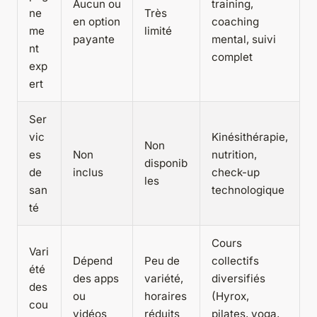
Aucun ou
training,
ne
Très
en option
coaching
me
limité
payante
mental, suivi
nt
complet
exp
ert
Ser
vic
Kinésithérapie,
Non
es
Non
nutrition,
disponib
de
inclus
check-up
les
san
technologique
té
Cours
Vari
Dépend
Peu de
collectifs
été
des apps
variété,
diversifiés
des
ou
horaires
(Hyrox,
cou
vidéos
réduits
pilates, yoga,