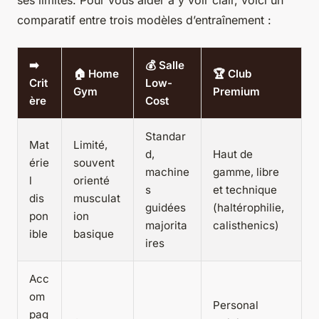
comparatif entre trois modèles d’entraînement :
➡️
💰 Salle
🏠 Home
🏆 Club
Crit
Low-
Gym
Premium
ère
Cost
Standar
Mat
Limité,
d,
Haut de
érie
souvent
machine
gamme, libre
l
orienté
s
et technique
dis
musculat
guidées
(haltérophilie,
pon
ion
majorita
calisthenics)
ible
basique
ires
Acc
om
Personal
pag