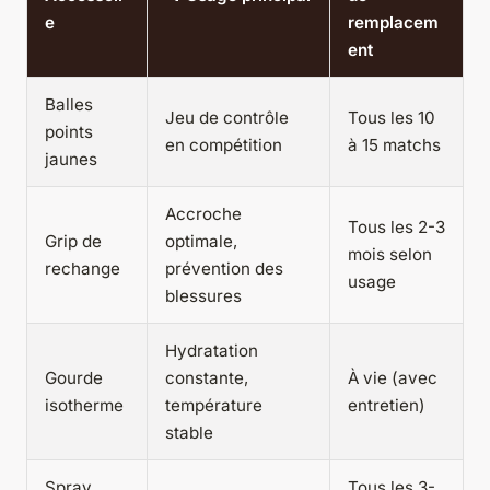
e
remplacem
ent
Balles
Jeu de contrôle
Tous les 10
points
en compétition
à 15 matchs
jaunes
Accroche
Tous les 2-3
Grip de
optimale,
mois selon
rechange
prévention des
usage
blessures
Hydratation
Gourde
constante,
À vie (avec
isotherme
température
entretien)
stable
Spray
Tous les 3-